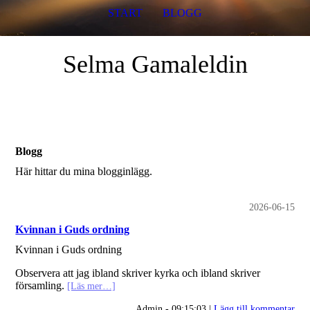
START
BLOGG
Selma Gamaleldin
Blogg
Här hittar du mina blogginlägg.
2026-06-15
Kvinnan i Guds ordning
Kvinnan i Guds ordning
Observera att jag ibland skriver kyrka och ibland skriver
församling.
[Läs mer…]
Admin - 09:15:03 |
Lägg till kommentar