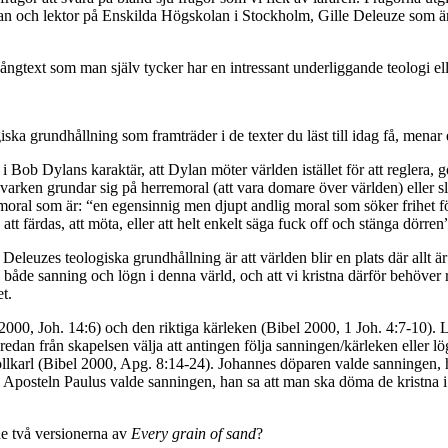
an och lektor på Enskilda Högskolan i Stockholm, Gille Deleuze som är 
sångtext som man själv tycker har en intressant underliggande teologi ell
ska grundhållning som framträder i de texter du läst till idag få, menar
 i Bob Dylans karaktär, att Dylan möter världen istället för att reglera
arken grundar sig på herremoral (att vara domare över världen) eller sla
ksmoral som är: “en egensinnig men djupt andlig moral som söker frihet 
n att färdas, att möta, eller att helt enkelt säga fuck off och stänga dörre
leuzes teologiska grundhållning är att världen blir en plats där allt är
ns både sanning och lögn i denna värld, och att vi kristna därför behöv
t.
2000, Joh. 14:6) och den riktiga kärleken (Bibel 2000, 1 Joh. 4:7-10).
 redan från skapelsen välja att antingen följa sanningen/kärleken eller 
ollkarl (Bibel 2000, Apg. 8:14-24). Johannes döparen valde sanningen, 
. Aposteln Paulus valde sanningen, han sa att man ska döma de kristna 
de två versionerna av
Every grain of sand
?