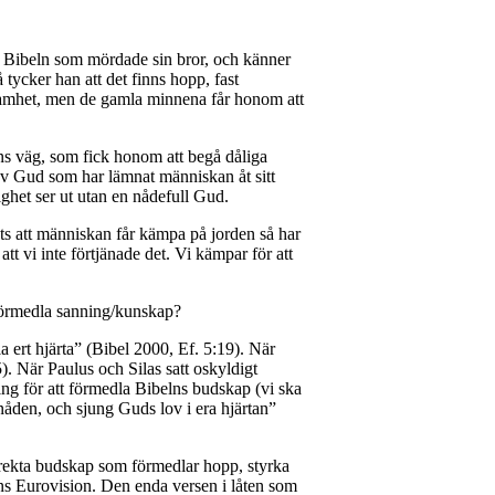
ån Bibeln som mördade sin bror, och känner
tycker han att det finns hopp, fast
 ensamhet, men de gamla minnena får honom att
ens väg, som fick honom att begå dåliga
ld av Gud som har lämnat människan åt sitt
ghet ser ut utan en nådefull Gud.
ots att människan får kämpa på jorden så har
tt vi inte förtjänade det. Vi kämpar för att
 förmedla sanning/kunskap?
 ert hjärta” (Bibel 2000, Ef. 5:19). När
. När Paulus och Silas satt oskyldigt
ng för att förmedla Bibelns budskap (vi ska
nåden, och sjung Guds lov i era hjärtan”
irekta budskap som förmedlar hopp, styrka
kans Eurovision. Den enda versen i låten som