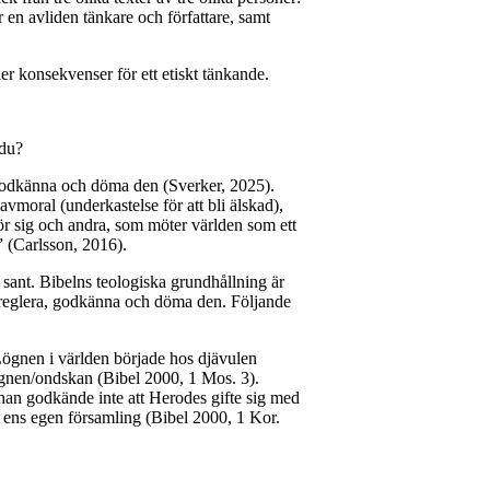
en avliden tänkare och författare, samt
er konsekvenser för ett etiskt tänkande.
 du?
, godkänna och döma den (Sverker, 2025).
vmoral (underkastelse för att bli älskad),
för sig och andra, som möter världen som ett
n” (Carlsson, 2016).
 sant. Bibelns teologiska grundhållning är
er reglera, godkänna och döma den. Följande
 Lögnen i världen började hos djävulen
lögnen/ondskan (Bibel 2000, 1 Mos. 3).
han godkände inte att Herodes gifte sig med
i ens egen församling (Bibel 2000, 1 Kor.