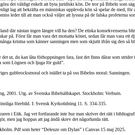
a göra det väldigt enkelt att byta juridiskt kön. De tror på Bibeln som säg
ligt lag att bekräfta en människas upplevda kön så spelar de med, för att 
ss leder till att man också väljer att lyssna på de falska profeterna so
land där nästan ingen längre vill ha den? De etiska konsekvenserna blir a
hakar på. Först får man vara det motsatta könet, sedan får man vara ett dju
många kristna som känner sanningen men som skjutit ifrån sig den så blir
r det ut, du kan låta förhoppningen fara, fast det finns dårar som stride
a som Lögnen och ljuga för guld”.
eriges gubbrocksmoral och istället ta på oss Bibelns moral: Sanningen.
ng, 2001. Utg. av Svenska Bibelsällskapet. Stockholm: Verbum.
innliga förebild. I: Svensk Kyrkotidning 11. S. 334-335.
n i Etik. Jag vet fortfarande inte hur man skriver det rätt i bibliografin,
r, men jag hoppas att jag ändå skrev det någorlunda rätt.
ckholm. Pdf som heter “Deleuze om Dylan” i Canvas 15 maj 2025.