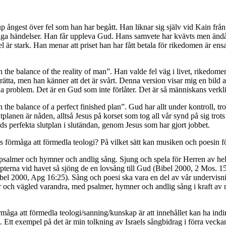
 ångest över fel som han har begått. Han liknar sig själv vid Kain fr
åliga händelser. Han får uppleva Gud. Hans samvete har kvävts men ändå 
 fel är stark. Han menar att priset han har fått betala för rikedomen är
 the balance of the reality of man”. Han valde fel väg i livet, rikedom
 tillrätta, men han känner att det är svårt. Denna version visar mig en bi
a problem. Det är en Gud som inte förlåter. Det är så människans verkli
the balance of a perfect finished plan”. Gud har allt under kontroll, tr
planen är nåden, alltså Jesus på korset som tog all vår synd på sig trots a
uds perfekta slutplan i slutändan, genom Jesus som har gjort jobbet.
s förmåga att förmedla teologi? På vilket sätt kan musiken och poesin
psalmer och hymner och andlig sång. Sjung och spela för Herren av hela
terna vid havet så sjöng de en lovsång till Gud (Bibel 2000, 2 Mos. 15)
ibel 2000, Apg 16:25). Sång och poesi ska vara en del av vår undervisni
Lär och vägled varandra, med psalmer, hymner och andlig sång i kraft av 
måga att förmedla teologi/sanning/kunskap är att innehållet kan ha ind
a. Ett exempel på det är min tolkning av Israels sångbidrag i förra vec