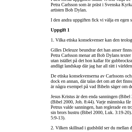
Petra Carlsson som är präst i Svenska Kyrk
artisten Bob Dylan.
I den andra uppgiften fick vi välja en egen 
Uppgift 1
1. Vilka etiska konsekvenser kan den teologi
Gilles Deleuze beundrar det han anser finns
Petra Carlsson menar att Bob Dylans texter v
utan istället på det hon kallar för gubbroc
andligt landskap där jag har all rätt i världe
De etiska konsekvenserna av Carlssons och De
dock en annan, där talas det om att det fin
är några exempel på vad Bibeln säger om de
Jesus Kristus är den enda sanningen (Bibel 
(Bibel 2000, Joh. 8:44). Varje människa får
Petrus valde sanningen, han reglerade en tr
sin brors hustru (Bibel 2000, Luk. 3:19-20)
5:9-13).
2. Vilken skillnad i gudsbild ser du mellan 