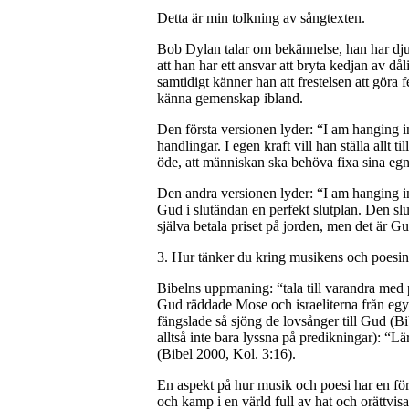
Detta är min tolkning av sångtexten.
Bob Dylan talar om bekännelse, han har djup
att han har ett ansvar att bryta kedjan av d
samtidigt känner han att frestelsen att göra
känna gemenskap ibland.
Den första versionen lyder: “I am hanging in
handlingar. I egen kraft vill han ställa allt
öde, att människan ska behöva fixa sina egn
Den andra versionen lyder: “I am hanging in 
Gud i slutändan en perfekt slutplan. Den slut
själva betala priset på jorden, men det är G
3. Hur tänker du kring musikens och poesin
Bibelns uppmaning: “tala till varandra med 
Gud räddade Mose och israeliterna från egyp
fängslade så sjöng de lovsånger till Gud (B
alltså inte bara lyssna på predikningar): “
(Bibel 2000, Kol. 3:16).
En aspekt på hur musik och poesi har en för
och kamp i en värld full av hat och orättvis