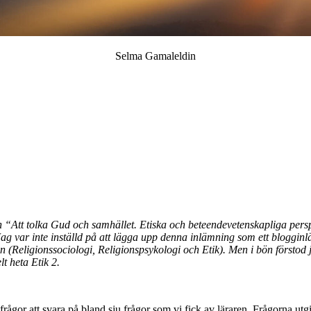
Selma Gamaleldin
en “Att tolka Gud och samhället. Etiska och beteendevetenskapliga perspe
 var inte inställd på att lägga upp denna inlämning som ett blogginlägg
en (Religionssociologi, Religionspsykologi och Etik). Men i bön försto
t heta Etik 2.
re frågor att svara på bland sju frågor som vi fick av läraren. Frågorna utgi