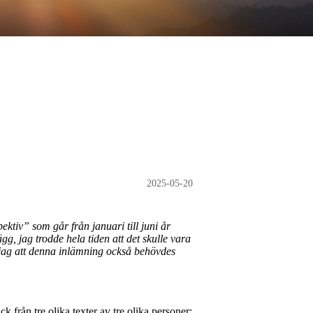
2025-05-20
ktiv” som går från januari till juni år
, jag trodde hela tiden att det skulle vara
d jag att denna inlämning också behövdes
ck från tre olika texter av tre olika personer: