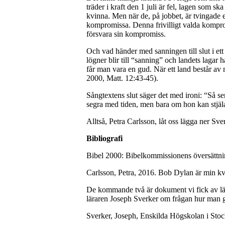
träder i kraft den 1 juli är fel, lagen som sk
kvinna. Men när de, på jobbet, är tvingade en
kompromissa. Denna frivilligt valda kompromi
försvara sin kompromiss.
Och vad händer med sanningen till slut i ett 
lögner blir till “sanning” och landets lagar 
får man vara en gud. När ett land består av 
2000, Matt. 12:43-45).
Sångtextens slut säger det med ironi: “Så se
segra med tiden, men bara om hon kan stjäl
Alltså, Petra Carlsson, låt oss lägga ner Sv
Bibliografi
Bibel 2000: Bibelkommissionens översättni
Carlsson, Petra, 2016. Bob Dylan är min kv
De kommande två är dokument vi fick av lärare
läraren Joseph Sverker om frågan hur man gö
Sverker, Joseph, Enskilda Högskolan i Sto