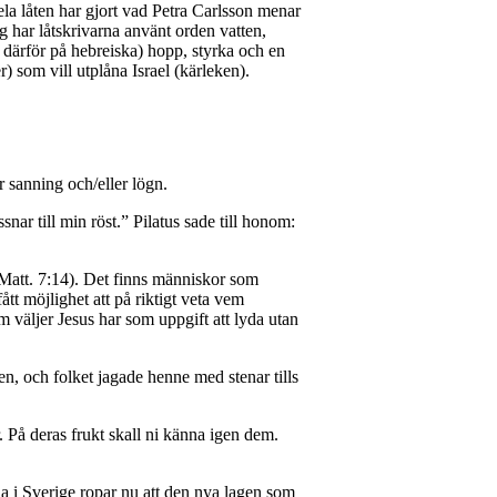
la låten har gjort vad Petra Carlsson menar
g har låtskrivarna använt orden vatten,
h därför på hebreiska) hopp, styrka och en
) som vill utplåna Israel (kärleken).
 sanning och/eller lögn.
snar till min röst.” Pilatus sade till honom:
, Matt. 7:14). Det finns människor som
tt möjlighet att på riktigt veta vem
väljer Jesus har som uppgift att lyda utan
n, och folket jagade henne med stenar tills
r. På deras frukt skall ni känna igen dem.
na i Sverige ropar nu att den nya lagen som