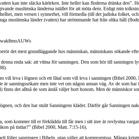
tten kan inte släcka kärleken. Inte heller kan floderna dränka den”. He
ivande muslimska länderna istället för att möta dem. Enligt min tolknin
lhet, men versen i synnerhet, vill förmedla (till det judiska folket, oc
ånga muslimska länder (vatten) har strömmande hat från olika håll (floder
JiHwak8moAUWs
en berör det mest grundläggande hos människan, människans sökande efter
r denna enda sak: att vittna för sanningen. Den som hör till sanningen lys
38).
 vill leva i lögnen och ett fåtal som vill leva i sanningen (Bibel 2000
 de är sanningssökare men inte vet om någon annan väg. Av de som har få
 finns det alltså de som ändå väljer bort honom. Men de människor som 
 Lögnen, och den har stulit Sanningens kläder. Därför går Sanningen nake
.
a, som kommer till er förklädda till får men i sitt inre är rovlystna varga
kon på tistlar?” (Bibel 2000, Matt. 7:15-16).
elt följer sanningen i Bibeln, utan väljer att kompromissa. Många krist