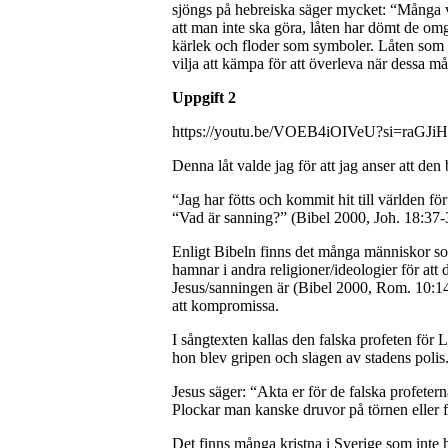
sjöngs på hebreiska säger mycket: “Många va
att man inte ska göra, låten har dömt de omg
kärlek och floder som symboler. Låten som he
vilja att kämpa för att överleva när dessa m
Uppgift 2
https://youtu.be/VOEB4iOIVeU?si=raG
Denna låt valde jag för att jag anser att d
“Jag har fötts och kommit hit till världen fö
“Vad är sanning?” (Bibel 2000, Joh. 18:37-
Enligt Bibeln finns det många människor som
hamnar i andra religioner/ideologier för att
Jesus/sanningen är (Bibel 2000, Rom. 10:14)
att kompromissa.
I sångtexten kallas den falska profeten för
hon blev gripen och slagen av stadens polis
Jesus säger: “Akta er för de falska profetern
Plockar man kanske druvor på törnen eller fi
Det finns många kristna i Sverige som inte h