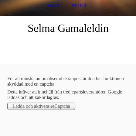
START
BLOGG
Selma Gamaleldin
Blogg
Här hittar du mina blogginlägg.
För att minska automatiserad skräppost är den här funktionen
skyddad med en captcha.
2026-01-27
Detta kräver att innehåll från tredjepartsleverantören Google
laddas och att kakor lagras.
Helig Symfoni – Rysslands melodi?
Under höstterminen 2025 studerade jag på Uppsala universitet
i en studietakt på 50%, det var två kurser på 7.5 högskolepoäng
vardera. Den sista kursen jag läste hette “Ryssland - kyrka,
imperium, historia” som pågick från 10 november 2025 till 18
januari 2026, och kursens lärare var Urban Claesson. Vi fick i