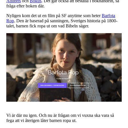
Adlibris
och
Bokus
. Det går också att beställa i bokhandeln, så
fråga efter boken där.
Nyligen kom det ut en film på SF anytime som heter
Barfota
Rop
. Den är baserad på sanningen, Sveriges historia på 1800-
talet, barnen fick ropa ut om vad Bibeln säger.
Vi är där nu igen. Och nu är frågan om vi vuxna ska vara så
fega att vi återigen låter barnen ropa ut.